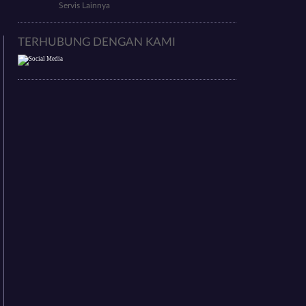
Servis Lainnya
TERHUBUNG DENGAN KAMI