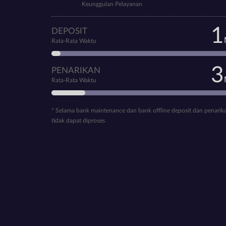
Keunggulan Pelayanan
1
DEPOSIT
Rata-Rata Waktu
3
PENARIKAN
Rata-Rata Waktu
* Selama bank maintenance dan bank offline deposit dan penarik
tidak dapat diproses