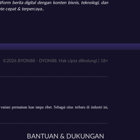
m berita digital dengan konten bisnis, teknologi, dan
ate cepat & terpercaya..
©2026 BYON88 - DYON88. Hak cipta dilindungi | 18+
riasi permainan luas tanpa ribet. Sebagai situs terbaru di industri ini,
BANTUAN & DUKUNGAN