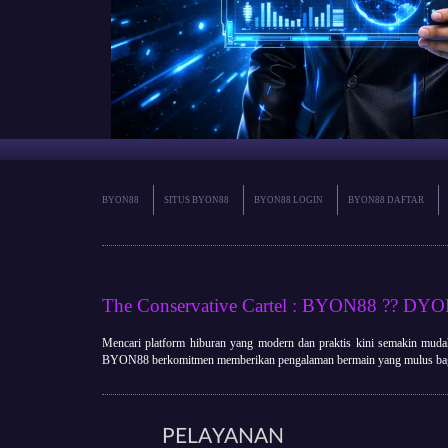
BYON88
SITUS BYON88
BYON88 LOGIN
BYON88 DAFTAR
The Conservative Cartel : BYON88 ?? DY
Mencari platform hiburan yang modern dan praktis kini semakin mud
BYON88 berkomitmen memberikan pengalaman bermain yang mulus bagi s
PELAYANAN