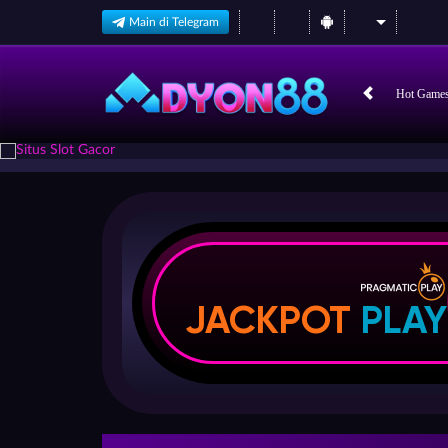
Main di Telegram
Hot Game
JACKPOT
PLAY