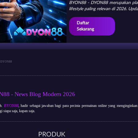
BYON88 - DYON88 merupakan platfor
lifestyle paling relevan di 2026. Upd
Daftar
Sekarang
DYON88
ON88 - News Blog Modern 2026
ah.
BYON88
, hadir sebagai jawaban bagi para pecinta permainan online yang menginginkan va
iapa saja, kapan saja.
PRODUK