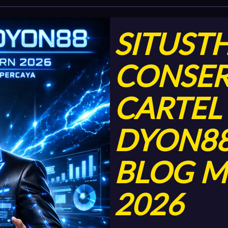
SITUST
CONSER
CARTEL 
DYON88
BLOG 
2026