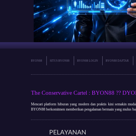
BYON88
SITUS BYON88
BYON88 LOGIN
BYON88 DAFTAR
The Conservative Cartel : BYON88 ?? DY
Mencari platform hiburan yang modern dan praktis kini semakin mud
BYON88 berkomitmen memberikan pengalaman bermain yang mulus bagi s
PELAYANAN