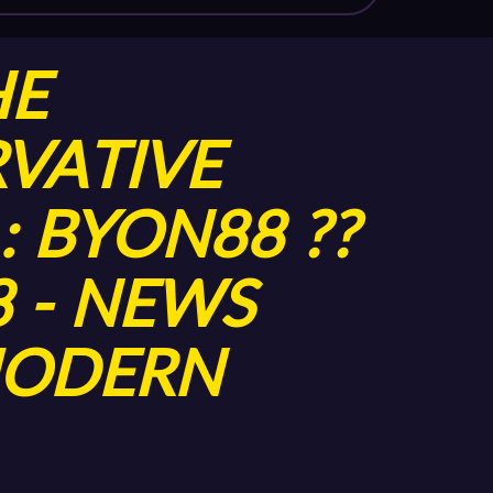
HE
VATIVE
: BYON88 ??
 - NEWS
MODERN