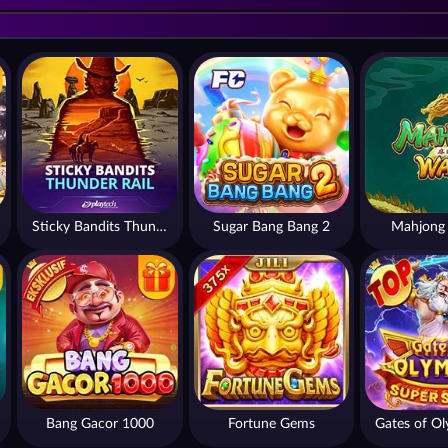
Sticky Bandits Thunder Rail
Sugar Bang Bang 2
Mahjong
Bang Gacor 1000
Fortune Gems