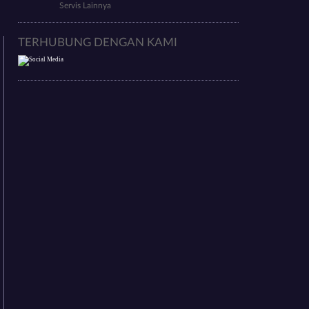
Servis Lainnya
TERHUBUNG DENGAN KAMI