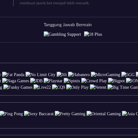
membuat sports bet menjadi lebih menarik.
Tanggung Jawab Bermain