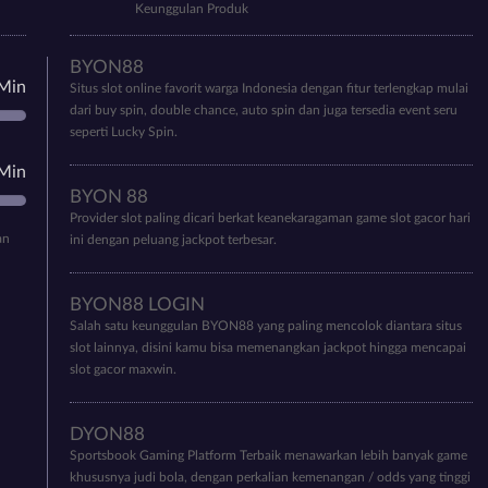
Keunggulan Produk
BYON88
Min
Situs slot online favorit warga Indonesia dengan fitur terlengkap mulai
dari buy spin, double chance, auto spin dan juga tersedia event seru
seperti Lucky Spin.
Min
BYON 88
Provider slot paling dicari berkat keanekaragaman game slot gacor hari
an
ini dengan peluang jackpot terbesar.
BYON88 LOGIN
Salah satu keunggulan BYON88 yang paling mencolok diantara situs
slot lainnya, disini kamu bisa memenangkan jackpot hingga mencapai
slot gacor maxwin.
DYON88
Sportsbook Gaming Platform Terbaik menawarkan lebih banyak game
khususnya judi bola, dengan perkalian kemenangan / odds yang tinggi